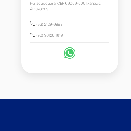
Puraquequara, CEP 69009-000 Manaus,
Amazonas
(92) 2129-9898
(92) 98128-1819