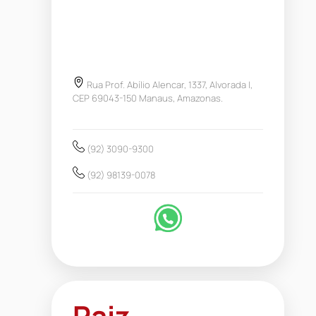
Rua Prof. Abílio Alencar, 1337, Alvorada I,
CEP 69043-150 Manaus, Amazonas.
(92) 3090-9300
(92) 98139-0078
Raiz