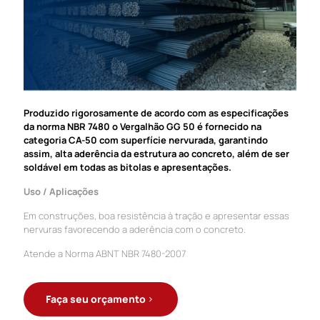
Produzido rigorosamente de acordo com as especificações
da norma NBR 7480 o Vergalhão GG 50 é fornecido na
categoria CA-50 com superfície nervurada, garantindo
assim, alta aderência da estrutura ao concreto, além de ser
soldável em todas as bitolas e apresentações.
Uso / Aplicações
Em construções, boa resistência à tração e apresentar essas
nervuras favorecendo a aderência com o concreto.
Atende a Norma ABNT NBR 7480-2007
Faça seu orçamento