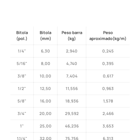
Bitola
Bitola
Peso barra
Peso
(pol.)
(mm)
(kg)
aproximado(kg/m)
1/4"
6,30
2,940
0,245
5/16"
8,00
4,740
0,395
3/8"
10,00
7,404
0,617
1/2"
12,50
11,556
0,963
5/8"
16,00
18,936
1,578
3/4"
20,00
29,592
2,466
1"
25,00
46,236
3,653
1.1/4"
32,00
75,756
6,313