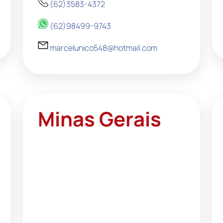
(62)3583-4372
(62)98499-9743
marcelunico548@hotmail.com
Minas Gerais