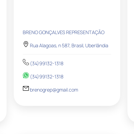
BRENO GONÇALVES REPRESENTAÇÃO
Rua Alagoas, n 587, Brasil, Uberlândia
(34)99132-1318
(34)99132-1318
brenogrep@gmail.com