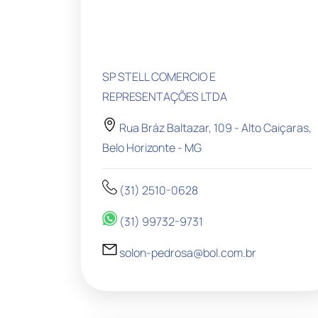
SP STELL COMERCIO E
REPRESENTAÇÕES LTDA
Rua Bráz Baltazar, 109 - Alto Caiçaras,
Belo Horizonte - MG
(31) 2510-0628
(31) 99732-9731
solon-pedrosa@bol.com.br