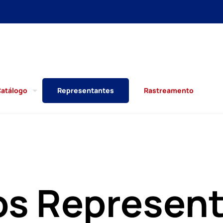
atálogo
Representantes
Rastreamento
s Represen