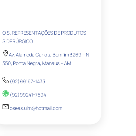
O.S. REPRESENTAÇÕES DE PRODUTOS
SIDERÚRGICO
Av. Alameda Carlota Bomfim 3269 – N
350, Ponta Negra, Manaus – AM
(92)99167-1433
(92)99241-7594
oseas.ulm@hotmail.com