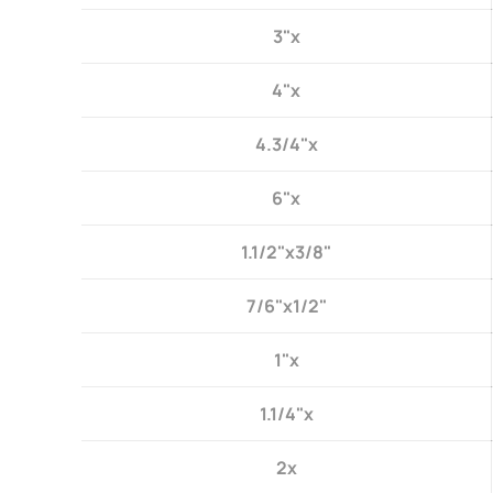
3"x
4"x
4.3/4"x
6"x
1.1/2"x3/8"
7/6"x1/2"
1"x
1.1/4"x
2x