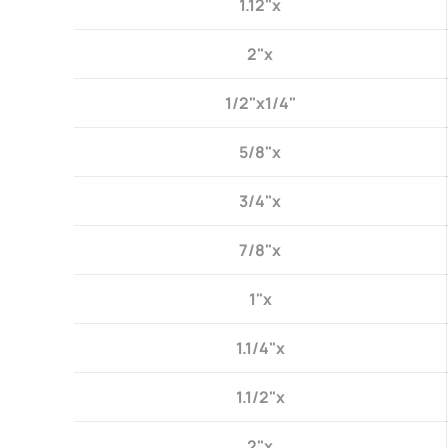
1.12"x
2"x
1/2"x1/4"
5/8"x
3/4"x
7/8"x
1"x
1.1/4"x
1.1/2"x
2"x