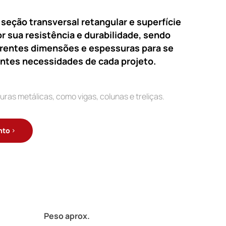
 seção transversal retangular e superfície
or sua resistência e durabilidade, sendo
erentes dimensões e espessuras para se
entes necessidades de cada projeto.
ras metálicas, como vigas, colunas e treliças.
nto
Peso aprox.