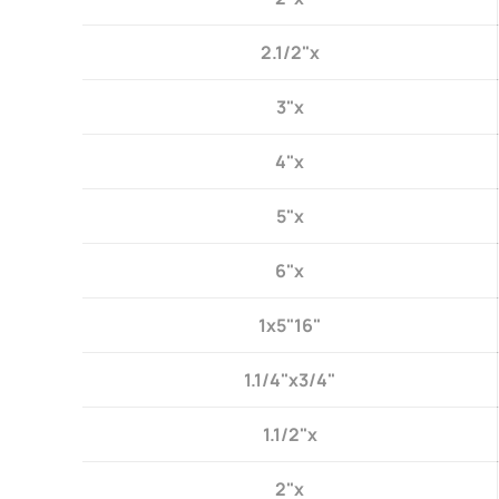
2.1/2"x
3"x
4"x
5"x
6"x
1x5"16"
1.1/4"x3/4"
1.1/2"x
2"x