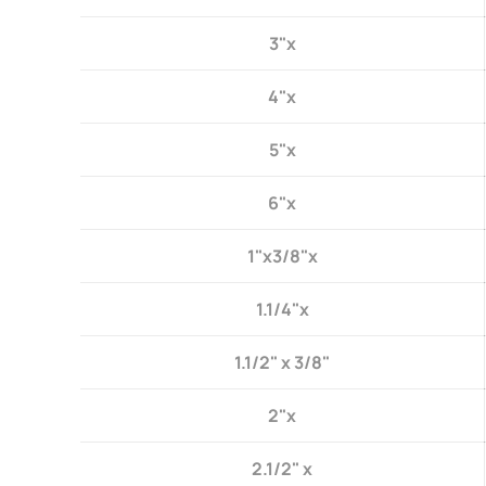
3"x
4"x
5"x
6"x
1"x3/8"x
1.1/4"x
1.1/2" x 3/8"
2"x
2.1/2" x