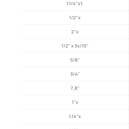
1.1/4"x1.
1/2"x
2"x
1/2" x 3x/15"
5/8"
3/4"
7,8"
1"x
1.14"x