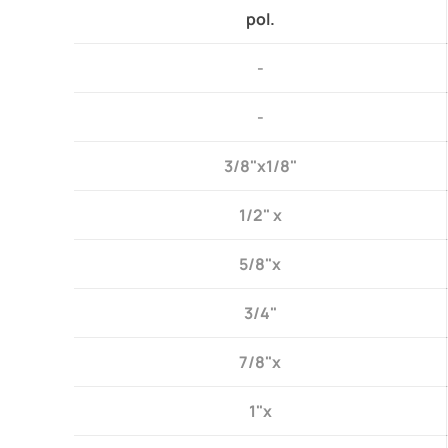
pol.
-
-
3/8"x1/8"
1/2" x
5/8"x
3/4"
7/8"x
1"x