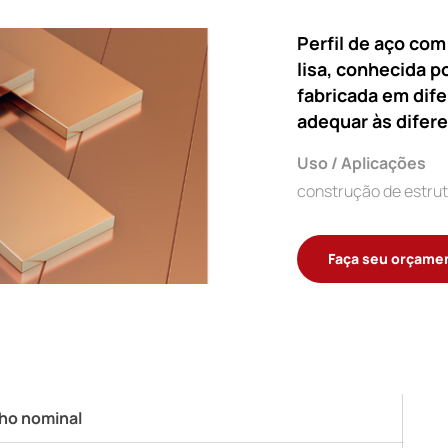
Perfil de aço com
lisa, conhecida p
fabricada em dif
adequar às difer
Uso / Aplicações
construção de estrutu
Faça seu orçame
ho nominal